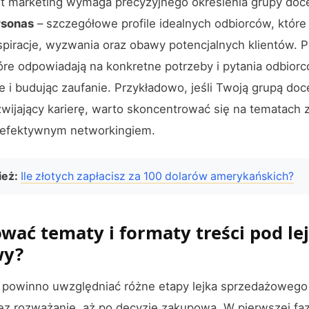
t marketing wymaga precyzyjnego określenia grupy do
rsonas
– szczegółowe profile idealnych odbiorców, które
piracje, wyzwania oraz obawy potencjalnych klientów. 
tóre odpowiadają na konkretne potrzeby i pytania odbior
 i budując zaufanie. Przykładowo, jeśli Twoją grupą do
ozwijający karierę, warto skoncentrować się na tematach
i efektywnym networkingiem.
eż:
Ile złotych zapłacisz za 100 dolarów amerykańskich?
ować tematy i formaty treści pod le
wy?
i powinno uwzględniać różne etapy lejka sprzedażowego
ez rozważanie, aż po decyzję zakupową. W pierwszej faz