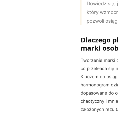
Dowiedz się,
który wzmocni
pozwoli osiąg
Dlaczego p
marki osob
Tworzenie marki 
co przekłada się 
Kluczem do osiągn
harmonogram dzia
dopasowane do o
chaotyczny i mnie
założonych rezult