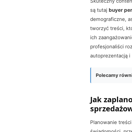
Skuteczny conten
są tutaj
buyer pe
demograficzne, as
tworzyć treści, k
ich zaangażowanie
profesjonaliści r
autoprezentacją 
Polecamy równi
Jak zaplan
sprzedażo
Planowanie treśc
świadomości, prz