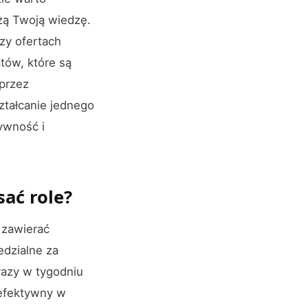
ażą Twoją wiedzę.
zy ofertach
tów, które są
przez
ształcanie jednego
tywność i
sać role?
 zawierać
edzialne za
razy w tygodniu
 efektywny w