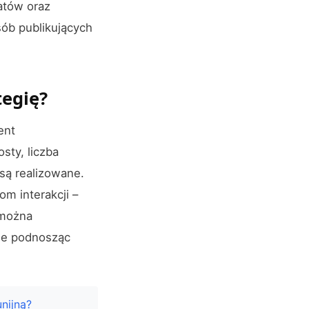
atów oraz
sób publikujących
tegię?
ent
sty, liczba
są realizowane.
om interakcji –
 można
le podnosząc
nijną?