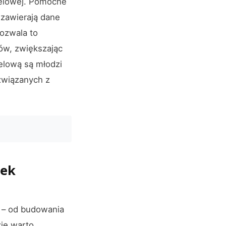
celowej. Pomocne
 zawierają dane
Pozwala to
ców, zwiększając
celową są młodzi
 związanych z
jek
 – od budowania
ie warto