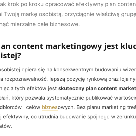
 jak krok po kroku opracować efektywny plan conte
 Twoją markę osobistą, przyciągnie właściwą grupę
nąć mierzalne cele biznesowe.
lan content marketingowy jest klu
istej?
osobistej opiera się na konsekwentnym budowaniu wizer
na rozpoznawalność, lepszą pozycję rynkową oraz lojalny
ięcia tych efektów jest
skuteczny plan content marke
łań, który pozwala systematycznie publikować wartości
dbiorców i celów
biznes
owych. Bez planu marketing treśc
j efektywny, co utrudnia budowanie spójnego wizerunku 
atów.