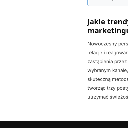
Jakie tren
marketingu
Nowoczesny perso
relacje i reagowa
zastąpienia przez
wybranym kanale, 
skuteczną metodą
tworząc trzy post
utrzymać świeżość