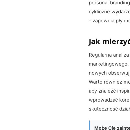
personal brandin
cykliczne wydarze
– zapewnia płynno
Jak mierzy
Regularna analiz
marketingowego. W
nowych obserwują
Warto również moni
aby znaleźć inspi
wprowadzać korek
skuteczność dział
Może Cię zaint