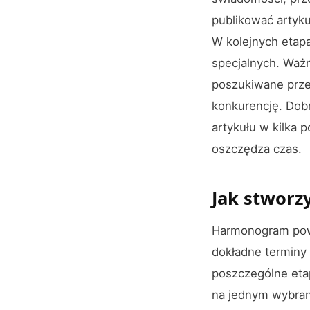
publikować artyku
W kolejnych etap
specjalnych. Waż
poszukiwane prze
konkurencję. Dob
artykułu w kilka 
oszczędza czas.
Jak stworz
Harmonogram powi
dokładne terminy 
poszczególne etap
na jednym wybrany