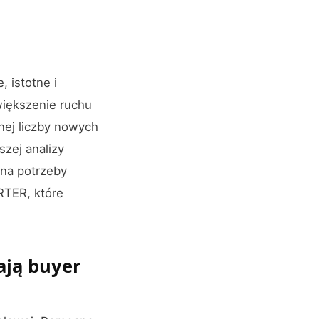
, istotne i
większenie ruchu
nej liczby nowych
szej analizy
 na potrzeby
RTER, które
ają buyer