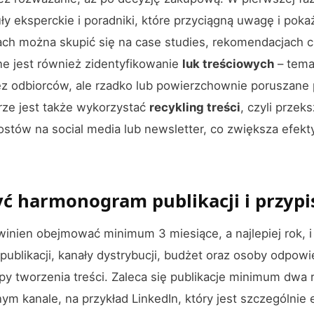
ły eksperckie i poradniki, które przyciągną uwagę i pok
ach można skupić się na case studies, rekomendacjach c
ne jest również zidentyfikowanie
luk treściowych
– tema
z odbiorców, ale rzadko lub powierzchownie poruszane 
rze jest także wykorzystać
recykling treści
, czyli przek
postów na social media lub newsletter, co zwiększa efek
yć harmonogram publikacji i przypi
nien obejmować minimum 3 miesiące, a najlepiej rok, i
publikacji, kanały dystrybucji, budżet oraz osoby odpowi
y tworzenia treści. Zaleca się publikacje minimum dwa 
m kanale, na przykład LinkedIn, który jest szczególnie