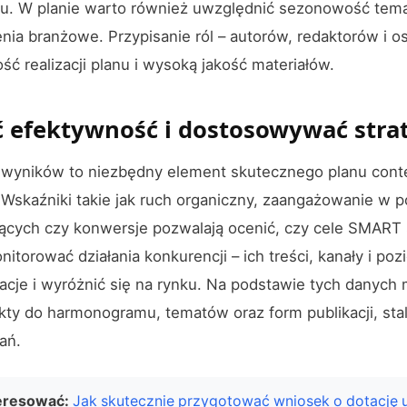
gu. W planie warto również uwzględnić sezonowość tem
nia branżowe. Przypisanie ról – autorów, redaktorów i o
ść realizacji planu i wysoką jakość materiałów.
ć efektywność i dostosowywać stra
a wyników to niezbędny element skutecznego planu cont
skaźniki takie jak ruch organiczny, zaangażowanie w po
cych czy konwersje pozwalają ocenić, czy cele SMART 
torować działania konkurencji – ich treści, kanały i pozi
racje i wyróżnić się na rynku. Na podstawie tych danych
ty do harmonogramu, tematów oraz form publikacji, sta
ań.
eresować:
Jak skutecznie przygotować wniosek o dotację u