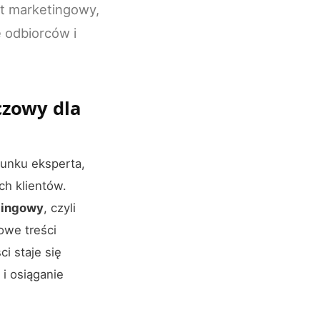
nt marketingowy,
 odbiorców i
czowy dla
unku eksperta,
ch klientów.
tingowy
, czyli
owe treści
i staje się
i osiąganie