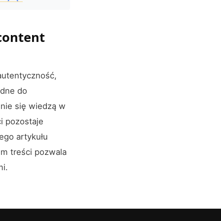
content
 autentyczność,
udne do
enie się wiedzą w
i pozostaje
ego artykułu
em treści pozwala
i.